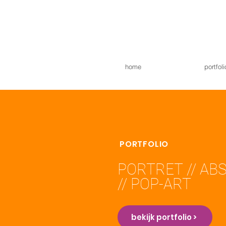
home
portfoli
PORTFOLIO
PORTRET
// A
//
POP-ART
bekijk portfolio >