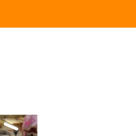
Over mij
RES | WORKSHOPS | PORTFOLIO | KUNST
Welkom op mijn website, neem een kijkje in 
waarin je informatie vindt over mijn werk, w