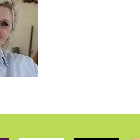
W I E B E N I K
wil ik graag overbrengen op anderen die na
een training of workshop bij mij volgen.
BE CREATIVE!